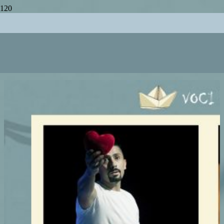
5XMILLE
5xmille