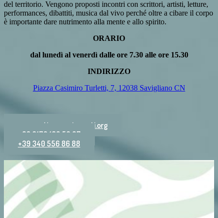
del territorio. Vengono proposti incontri con scrittori, artisti, letture,
performances, dibattiti, musica dal vivo perché oltre a cibare il corpo
è importante dare nutrimento alla mente e allo spirito.
ORARIO
dal lunedì al venerdì dalle ore 7.30 alle ore 15.30
INDIRIZZO
Piazza Casimiro Turletti, 7, 12038 Savigliano CN
cooperativa@vocierranti.org
+39 0172 180 52 07
+39 340 556 86 88