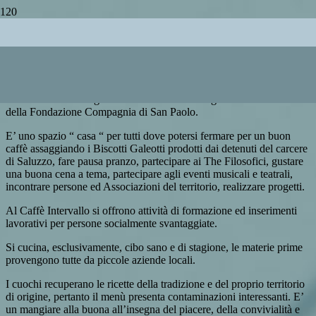
CAFFÈ INTERVALLO
Un tempo era l’abitazione del custode del Teatro Milanollo, ora è un
Caffè Osteria, Progetto Sociale per volontà dell’Amministrazione
del Comune di Savigliano realizzato nel 2017 grazie al contributo
della Fondazione Compagnia di San Paolo.
E’ uno spazio “ casa “ per tutti dove potersi fermare per un buon
caffè assaggiando i Biscotti Galeotti prodotti dai detenuti del carcere
di Saluzzo, fare pausa pranzo, partecipare ai The Filosofici, gustare
una buona cena a tema, partecipare agli eventi musicali e teatrali,
incontrare persone ed Associazioni del territorio, realizzare progetti.
Al Caffè Intervallo si offrono attività di formazione ed inserimenti
lavorativi per persone socialmente svantaggiate.
Si cucina, esclusivamente, cibo sano e di stagione, le materie prime
provengono tutte da piccole aziende locali.
I cuochi recuperano le ricette della tradizione e del proprio territorio
di origine, pertanto il menù presenta contaminazioni interessanti. E’
un mangiare alla buona all’insegna del piacere, della convivialità e