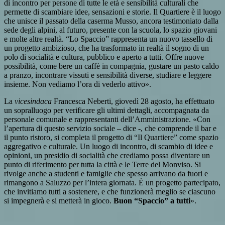
di incontro per persone di tutte le età e sensibilità culturali che
permette di scambiare idee, sensazioni e storie. Il Quartiere è il luogo
che unisce il passato della caserma Musso, ancora testimoniato dalla
sede degli alpini, al futuro, presente con la scuola, lo spazio giovani
e molte altre realtà. “Lo Spaccio” rappresenta un nuovo tassello di
un progetto ambizioso, che ha trasformato in realtà il sogno di un
polo di socialità e cultura, pubblico e aperto a tutti. Offre nuove
possibilità, come bere un caffè in compagnia, gustare un pasto caldo
a pranzo, incontrare vissuti e sensibilità diverse, studiare e leggere
insieme. Non vediamo l’ora di vederlo attivo».
La
vicesindaca
Francesca Neberti, giovedì 28 agosto, ha effettuato
un sopralluogo per verificare gli ultimi dettagli, accompagnata da
personale comunale e rappresentanti dell’Amministrazione. «Con
l’apertura di questo servizio sociale – dice -, che comprende il bar e
il punto ristoro, si completa il progetto di “Il Quartiere” come spazio
aggregativo e culturale. Un luogo di incontro, di scambio di idee e
opinioni, un presidio di socialità che crediamo possa diventare un
punto di riferimento per tutta la città e le Terre del Monviso. Si
rivolge anche a studenti e famiglie che spesso arrivano da fuori e
rimangono a Saluzzo per l’intera giornata. È un progetto partecipato,
che invitiamo tutti a sostenere, e che funzionerà meglio se ciascuno
si impegnerà e si metterà in gioco.
Buon “Spaccio” a tutti
».