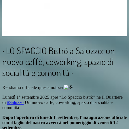
· LO SPACCIO Bistrò a Saluzzo: un
nuovo caffè, coworking, spazio di
socialità e comunità ·
Rendiamo ufficiale questa notizia
Lunedì 1° settembre 2025 apre “Lo Spaccio bistrò” ne Il Quartiere
di
#Saluzzo
Un nuovo caffè, coworking, spazio di socialità e
comunità
Dopo l’apertura di lunedì 1° settembre, l’inaugurazione ufficiale
con il taglio del nastro avverrà nel pomeriggio di venerdì 12
settembre.