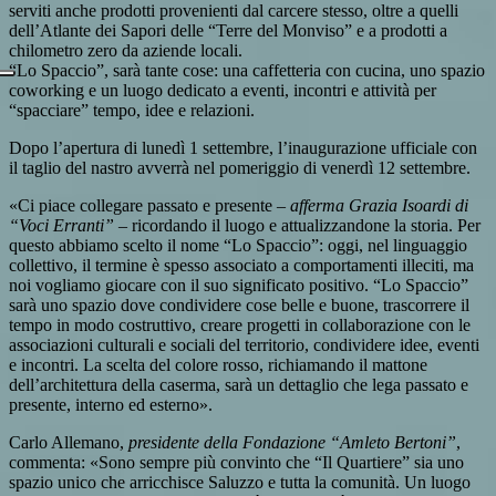
serviti anche prodotti provenienti dal carcere stesso, oltre a quelli
dell’Atlante dei Sapori delle “Terre del Monviso” e a prodotti a
chilometro zero da aziende locali.
“Lo Spaccio”, sarà tante cose: una caffetteria con cucina, uno spazio
coworking e un luogo dedicato a eventi, incontri e attività per
“spacciare” tempo, idee e relazioni.
Dopo l’apertura di lunedì 1 settembre, l’inaugurazione ufficiale con
il taglio del nastro avverrà nel pomeriggio di venerdì 12 settembre.
«Ci piace collegare passato e presente –
afferma Grazia Isoardi di
“Voci Erranti”
– ricordando il luogo e attualizzandone la storia. Per
questo abbiamo scelto il nome “Lo Spaccio”: oggi, nel linguaggio
collettivo, il termine è spesso associato a comportamenti illeciti, ma
noi vogliamo giocare con il suo significato positivo. “Lo Spaccio”
sarà uno spazio dove condividere cose belle e buone, trascorrere il
tempo in modo costruttivo, creare progetti in collaborazione con le
associazioni culturali e sociali del territorio, condividere idee, eventi
e incontri. La scelta del colore rosso, richiamando il mattone
dell’architettura della caserma, sarà un dettaglio che lega passato e
presente, interno ed esterno».
Carlo Allemano,
presidente della Fondazione “Amleto Bertoni”
,
commenta: «Sono sempre più convinto che “Il Quartiere” sia uno
spazio unico che arricchisce Saluzzo e tutta la comunità. Un luogo