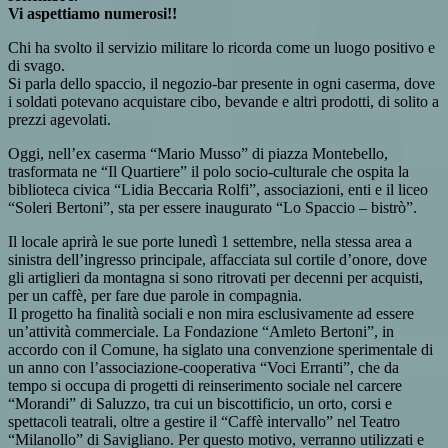
Vi aspettiamo numerosi!!
Chi ha svolto il servizio militare lo ricorda come un luogo positivo e
di svago.
Si parla dello spaccio, il negozio-bar presente in ogni caserma, dove
i soldati potevano acquistare cibo, bevande e altri prodotti, di solito a
prezzi agevolati.
Oggi, nell’ex caserma “Mario Musso” di piazza Montebello,
trasformata ne “Il Quartiere” il polo socio-culturale che ospita la
biblioteca civica “Lidia Beccaria Rolfi”, associazioni, enti e il liceo
“Soleri Bertoni”, sta per essere inaugurato “Lo Spaccio – bistrò”.
Il locale aprirà le sue porte lunedì 1 settembre, nella stessa area a
sinistra dell’ingresso principale, affacciata sul cortile d’onore, dove
gli artiglieri da montagna si sono ritrovati per decenni per acquisti,
per un caffè, per fare due parole in compagnia.
Il progetto ha finalità sociali e non mira esclusivamente ad essere
un’attività commerciale. La Fondazione “Amleto Bertoni”, in
accordo con il Comune, ha siglato una convenzione sperimentale di
un anno con l’associazione-cooperativa “Voci Erranti”, che da
tempo si occupa di progetti di reinserimento sociale nel carcere
“Morandi” di Saluzzo, tra cui un biscottificio, un orto, corsi e
spettacoli teatrali, oltre a gestire il “Caffè intervallo” nel Teatro
“Milanollo” di Savigliano. Per questo motivo, verranno utilizzati e