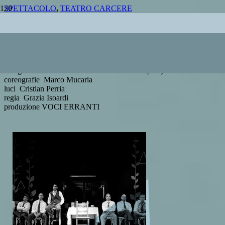
SPETTACOLO
,
TEATRO CARCERE
AMUNÌ
di Grazia Isoardi
con gli attori-detenuti del Carcere di Saluzzo (CN)
coreografie Marco Mucaria
luci Cristian Perria
regia Grazia Isoardi
produzione VOCI ERRANTI