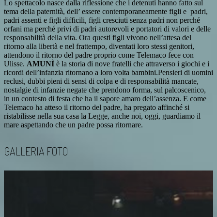
Lo spettacolo nasce dalla riflessione che i detenuti hanno fatto sul
tema della paternità, dell’ essere contemporaneamente figli e padri,
padri assenti e figli difficili, figli cresciuti senza padri non perché
orfani ma perché privi di padri autorevoli e portatori di valori e delle
responsabilità della vita.
Ora questi figli vivono nell’attesa del
ritorno alla libertà e nel frattempo, diventati loro stessi genitori,
attendono il ritorno del padre proprio come Telemaco fece con
Ulisse.
AMUNÌ
è la storia di nove fratelli che attraverso i giochi e i
ricordi dell’infanzia ritornano a loro volta bambini.
Pensieri di uomini
reclusi, dubbi pieni di sensi di colpa e di responsabilità mancate,
nostalgie di infanzie negate che prendono forma, sul palcoscenico,
in un contesto di festa che ha il sapore amaro dell’assenza.
E come
Telemaco ha atteso il ritorno del padre, ha pregato affinché si
ristabilisse nella sua casa la Legge, anche noi, oggi, guardiamo il
mare aspettando che un padre possa ritornare.
GALLERIA FOTO