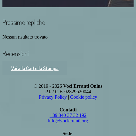
Prossime repliche
Nessun risultato trovato
Recensioni
Vai alla Cartella Stampa
© 2019 - 2026
Voci Erranti Onlus
P.I. / C.F. 02829520044
Privacy Policy
|
Cookie policy
Contatti
+39 340 37 32 192
info@vocierranti.org
Sede